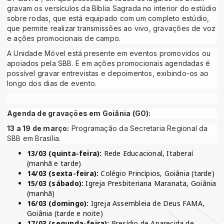
gravam os versículos da Bíblia Sagrada no interior do estúdio
sobre rodas, que está equipado com um completo estúdio,
que permite realizar transmissões ao vivo, gravações de voz
e ações promocionais de campo.
A Unidade Móvel está presente em eventos promovidos ou
apoiados pela SBB. E em ações promocionais agendadas é
possível gravar entrevistas e depoimentos, exibindo-os ao
longo dos dias de evento.
Agenda de gravações em Goiânia (GO):
13 a 19 de março:
Programação da Secretaria Regional da
SBB em Brasília.
13/03 (quinta-feira):
Rede Educacional, Itaberaí
(manhã e tarde)
14/03 (sexta-feira):
Colégio Princípios, Goiânia (tarde)
15/03 (sábado):
Igreja Presbiteriana Maranata, Goiânia
(manhã)
16/03 (domingo):
Igreja Assembleia de Deus FAMA,
Goiânia (tarde e noite)
17/03 (segunda-feira):
Presídio de Aparecida de