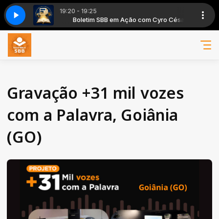
19:20 - 19:25
IDADE DA BÍBLIA AVANÇA
o com Cyro César
lia com Edson Tauhyl
Boletim SBB em Ação com Cyro César
Curiosidades da Bíblia com Edson Tauhyl
PGM 75 SBB EM AÇÃO- BOLETIM CIDADE DA BÍ
Gravação +31 mil vozes
com a Palavra, Goiânia
(GO)