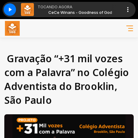
TOCANDO AGORA
ní Seibert e Emilene Araujo
odness of God
CeCe Winans - Goodness of God
Você pode viver sem drogas com Erní Seibert
️ Gravação “+31 mil vozes
com a Palavra” no Colégio
Adventista do Brooklin,
São Paulo