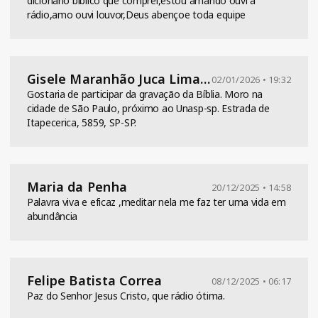
dicionário biblico que comprei,estou amando ouvi a
rádio,amo ouvi louvor,Deus abençoe toda equipe
Gisele Maranhão Juca Lima de Araujo
02/01/2026 • 19:32
Gostaria de participar da gravação da Bíblia. Moro na
cidade de São Paulo, próximo ao Unasp-sp. Estrada de
Itapecerica, 5859, SP-SP.
Maria da Penha
20/12/2025 • 14:58
Palavra viva e eficaz ,meditar nela me faz ter uma vida em
abundância
Felipe Batista Correa
08/12/2025 • 06:17
Paz do Senhor Jesus Cristo, que rádio ótima.