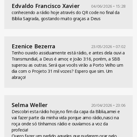
Edvaldo Francisco Xavier
04/06/2026 • 15:28
conhecendo a rádio hoje através do QR code no final da
Bíblia Sagrada, gostando muito graças a Deus
Ezenice Bezerra
23/05/2026 • 07:02
Tenho ouvido assiduamente está rádio, e antes dela ouvi a
Transmundial, a Deus é amor, e João 3:16, porém, a SBB
superou as outras. Será que vocês virão a Porto Velho um
dia com o Projeto 31 mil vozes? Espero que sim. Um
abraço!
Selma Weller
20/04/2026 • 23:06
Descobri esta rádio hoje,no fim da capa da Bíblia,amei e
vai fazer parte da minha vida porque amo rádio,nasci na
roça onde só tínhamos rádio e ouvíamos a voz da
profecia!
Quero fazer um pedido aqueles que puderem orar pelo