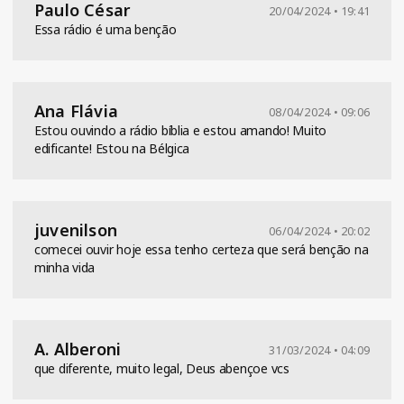
Paulo César
20/04/2024 • 19:41
Essa rádio é uma benção
Ana Flávia
08/04/2024 • 09:06
Estou ouvindo a rádio bíblia e estou amando! Muito
edificante! Estou na Bélgica
juvenilson
06/04/2024 • 20:02
comecei ouvir hoje essa tenho certeza que será benção na
minha vida
A. Alberoni
31/03/2024 • 04:09
que diferente, muito legal, Deus abençoe vcs