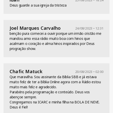
25/08/2023 • 18:24
Deus guarde a sua igreja da tristeza
Joel Marques Carvalho
24/08/2023 • 12:31
benção pura comecei a ouvir porque um irmão cristão me
mandou amo essa rádio muito boa com hinos que
acalmam o coração e alma hinos inspirados por Deus
progração show.
Chafic Matuck
20/08/2023 • 02:00
Que maravilha. Sou assinante da Bíblia SBB e já estava
muito feliz de ter a Bíblia Online agora com a Rádio estou
muito mais feliz e agradecido.
Parabéns pela programação e conteúdo. Deus vos
abençoe sempre.
Congregamos na ICARC e minha filha na BOLA DE NEVE.
Deus é Fiel!