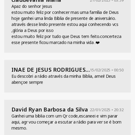
21/02/2025 • 03:59
Apaz do senhor Jesus
estou muito feliz por conhecer mas uma família de Deus
hoje ganhei uma linda Bíblia de presente de aniversário.
através desse lindo presente estou aqui conhecendo vcs
,glória a Deus por isso
estou muito feliz por tudo que Deus tem feito.concerteza
esse presente ficou marcado na minha vida .❤️
INAE DE JESUS RODRIGUES DOS SANTOS
15/02/2025 • 00:50
Eu descobri a rádio através da minha Bíblia, amei! Deus
abençoe sempre
David Ryan Barbosa da Silva
22/01/2025 • 20:32
Ganhei uma bíblia com um Qr code,escaneei e vim parar
aqui, agr vou começar a escutar a rádio para ver se é bom
mesmo.