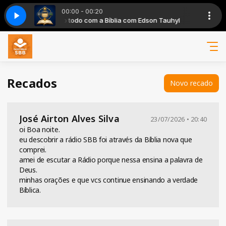
00:00 - 00:20
O ano todo com a Bíblia com Edson Tauhyl
PROGRAMA O ANO TODO COM A BIBLIA
O ano todo c
PROGRAMA O
Recados
Novo recado
José Airton Alves Silva
23/07/2026 • 20:40
oi Boa noite.
eu descobrir a rádio SBB foi através da Bíblia nova que
comprei.
amei de escutar a Rádio porque nessa ensina a palavra de
Deus.
minhas orações e que vcs continue ensinando a verdade
Bíblica.