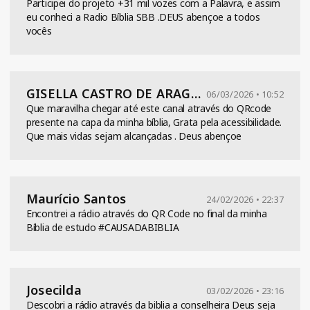
Participei do projeto +31 mil vozes com a Palavra, e assim
eu conheci a Radio Bíblia SBB .DEUS abençoe a todos
vocês
GISELLA CASTRO DE ARAGAO
06/03/2026 • 10:52
Que maravilha chegar até este canal através do QRcode
presente na capa da minha bíblia, Grata pela acessibilidade.
Que mais vidas sejam alcançadas . Deus abençoe
Maurício Santos
24/02/2026 • 22:37
Encontrei a rádio através do QR Code no final da minha
Bíblia de estudo #CAUSADABIBLIA
Josecilda
03/02/2026 • 23:16
Descobri a rádio através da biblia a conselheira Deus seja