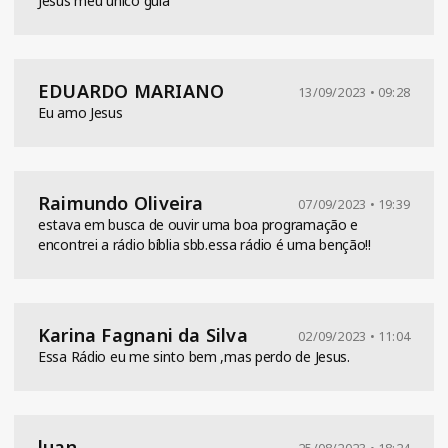
Jesus meu único guia
EDUARDO MARIANO
13/09/2023 • 09:28
Eu amo Jesus
Raimundo Oliveira
07/09/2023 • 19:39
estava em busca de ouvir uma boa programação e
encontrei a rádio bíblia sbb.essa rádio é uma benção!!
Karina Fagnani da Silva
02/09/2023 • 11:04
Essa Rádio eu me sinto bem ,mas perdo de Jesus.
luan