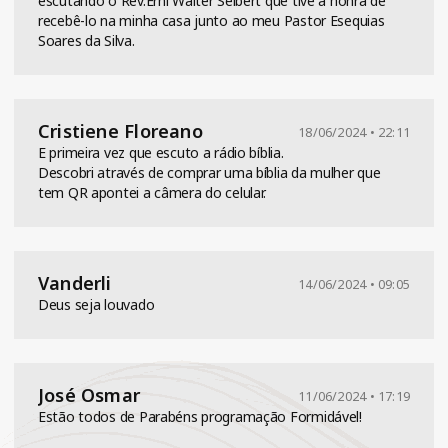
escutando o Rev.Erni Walter Seibert que tive a honra de
recebê-lo na minha casa junto ao meu Pastor Esequias
Soares da Silva.
Cristiene Floreano
18/06/2024 • 22:11
E primeira vez que escuto a rádio bíblia.
Descobri através de comprar uma bíblia da mulher que
tem QR apontei a câmera do celular.
Vanderli
14/06/2024 • 09:05
Deus seja louvado
José Osmar
11/06/2024 • 17:19
Estão todos de Parabéns programação Formidável!