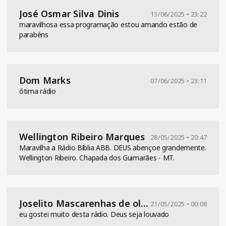
José Osmar Silva Dinis
13/06/2025 • 23:22
maravilhosa essa programação estou amando estão de
parabéns
Dom Marks
07/06/2025 • 23:11
ótima rádio
Wellington Ribeiro Marques
28/05/2025 • 20:47
Maravilha a Rádio Bíblia ABB. DEUS abençoe grandemente.
Wellington Ribeiro. Chapada dos Guimarães - MT.
Joselito Mascarenhas de oliveira
21/05/2025 • 00:08
eu gostei muito desta rádio. Deus seja louvado