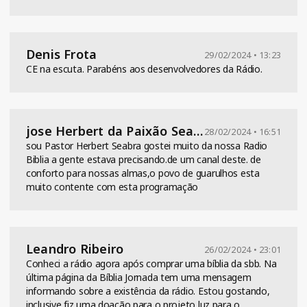
Denis Frota
29/02/2024 • 13:23
CE na escuta. Parabéns aos desenvolvedores da Rádio.
jose Herbert da Paixão Seabra
28/02/2024 • 16:51
sou Pastor Herbert Seabra gostei muito da nossa Radio
Biblia a gente estava precisando.de um canal deste. de
conforto para nossas almas,o povo de guarulhos esta
muito contente com esta programação
Leandro Ribeiro
26/02/2024 • 23:01
Conheci a rádio agora após comprar uma bíblia da sbb. Na
última página da Bíblia Jornada tem uma mensagem
informando sobre a existência da rádio. Estou gostando,
inclusive fiz uma doação para o projeto luz para o