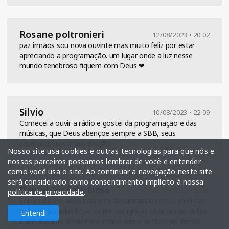
Rosane poltronieri
12/08/2023 • 20:02
paz irmãos sou nova ouvinte mas muito feliz por estar
apreciando a programação. um lugar onde a luz nesse
mundo tenebroso fiquem com Deus ❤
Silvio
10/08/2023 • 22:09
Comecei a ouvir a rádio e gostei da programação e das
músicas, que Deus abençoe sempre a SBB, seus
colaboradores e sua direção.
Nosso site usa cookies e outras tecnologias para que nós e
nossos parceiros possamos lembrar de você e entender
como você usa o site. Ao continuar a navegação neste site
será considerado como consentimento implícito à nossa
Daniel José de Lima
03/07/2023 • 22:02
política de privacidade
.
Sou músico e ando bastante desanimado com o nível das
músicas tocadas hoje, tanto nas igrejas quanto nas rádios.
Entendi
É um absurdo doutrinário maior que o outro,mas depois